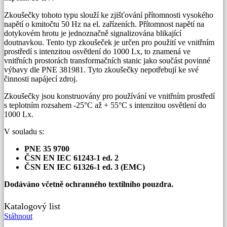
Zkoušečky tohoto typu slouží ke zjišťování přítomnosti vysokého
napětí o kmitočtu 50 Hz na el. zařízeních. Přítomnost napětí na
dotykovém hrotu je jednoznačně signalizována blikající
doutnavkou. Tento typ zkoušeček je určen pro použití ve vnitřním
prostředí s intenzitou osvětlení do 1000 Lx, to znamená ve
vnitřních prostorách transformačních stanic jako součást povinné
výbavy dle PNE 381981. Tyto zkoušečky nepotřebují ke své
činnosti napájecí zdroj.
Zkoušečky jsou konstruovány pro používání ve vnitřním prostředí
s teplotním rozsahem -25°C až + 55°C s intenzitou osvětlení do
1000 Lx.
V souladu s:
PNE 35 9700
ČSN EN IEC 61243-1 ed. 2
ČSN EN IEC 61326-1 ed. 3 (EMC)
Dodáváno včetně ochranného textilního pouzdra.
Katalogový list
Stáhnout