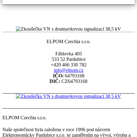
ELPOM Czechia s.r.o.
Fáblovka 405
533 52 Pardubice
+420 466 330 782
info@elpom.cz
IČO:
64793168
DIČ:
CZ64793168
ELPOM Czechia s.r.o.
Naše společnost byla založena v roce 1996 pod názvem
Elektropomůcky Pardubice s.r.o. se zaměřením na vývoj, výrobu a