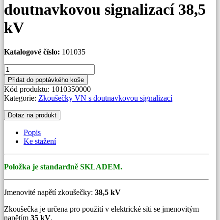
doutnavkovou signalizací 38,5
kV
Katalogové číslo:
101035
Zkoušečka
VN
Přidat do poptávkého koše
s
Kód produktu:
1010350000
doutnavkovou
Kategorie:
Zkoušečky VN s doutnavkovou signalizací
signalizací
38,5
Dotaz na produkt
kV
množství
Popis
Ke stažení
Položka je standardně SKLADEM.
Jmenovité napětí zkoušečky:
38,5 kV
Zkoušečka je určena pro použití v elektrické síti se jmenovitým
napětím
35 kV
.