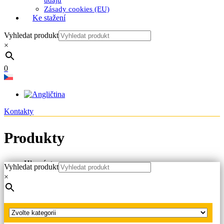
údajů
Zásady cookies (EU)
Ke stažení
Vyhledat produkt
×
0
Kontakty
Produkty
Hlavní strana
Vyhledat produkt
Produkty
×
Zkoušečky napětí NN, VN, VVN
Zkoušečky VN s doutnavkovou signalizací
Zkoušečka VN s doutnavkovou signalizací 38,5 kV