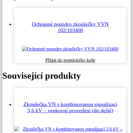
Ochranné pouzdro zkoušečky VVN
102/103400
Přidat do poptávkého koše
Související produkty
Zkoušečka VN s kombinovanou signalizací
3,6 kV – venkovní provedení (do deště)