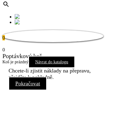
0
0
Poptávkový koš
Koš je prázdný
Návrat do katalogu
Chcete-li zjistit náklady na přepravu,
přejděte k pokladně.
Pokračovat