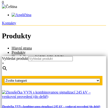
0
Kontakty
Produkty
Hlavní strana
Produkty
Zkoušečky napětí NN, VN, VVN
Vyhledat produkt
Zkoušečky VN, VVN s kombinovanou signalizací -
×
venkovní provedení
Zkoušečka VVN s kombinovanou signalizací 420 kV –
venkovní provedení (do deště)
Zkoušečka VVN s kombinovanou signalizací 245 kV – venkovní provedení (do deště)