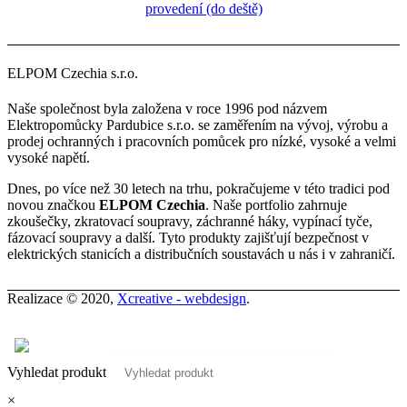
ELPOM Czechia s.r.o.
Naše společnost byla založena v roce 1996 pod názvem
Elektropomůcky Pardubice s.r.o. se zaměřením na vývoj, výrobu a
prodej ochranných i pracovních pomůcek pro nízké, vysoké a velmi
vysoké napětí.
Dnes, po více než 30 letech na trhu, pokračujeme v této tradici pod
novou značkou
ELPOM Czechia
. Naše portfolio zahrnuje
zkoušečky, zkratovací soupravy, záchranné háky, vypínací tyče,
fázovací soupravy a další. Tyto produkty zajišťují bezpečnost v
elektrických stanicích a distribučních soustavách u nás i v zahraničí.
Realizace © 2020,
Xcreative - webdesign
.
Kontakty
0
Vyhledat produkt
×