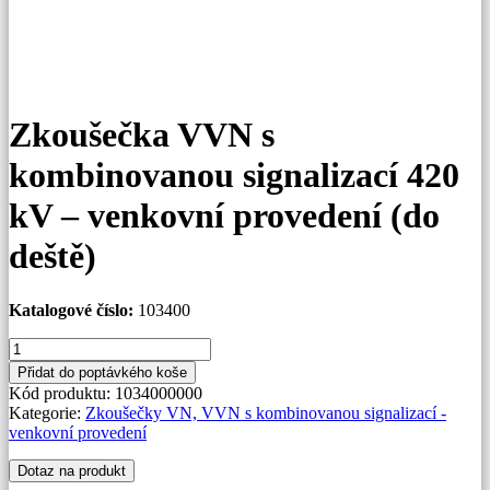
Zkoušečka VVN s
kombinovanou signalizací 420
kV – venkovní provedení (do
deště)
Katalogové číslo:
103400
Zkoušečka
VVN
Přidat do poptávkého koše
s
Kód produktu:
1034000000
kombinovanou
Kategorie:
Zkoušečky VN, VVN s kombinovanou signalizací -
signalizací
venkovní provedení
420
kV
Dotaz na produkt
-