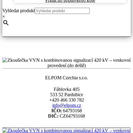
Přidat do poptávkého koše
Vyhledat produkt
×
ELPOM Czechia s.r.o.
Fáblovka 405
533 52 Pardubice
+420 466 330 782
info@elpom.cz
IČO:
64793168
DIČ:
CZ64793168