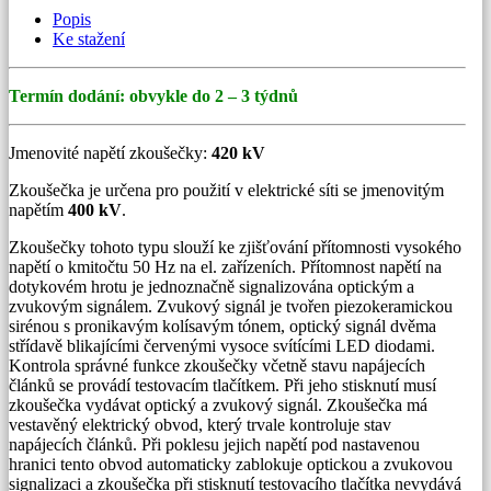
venkovní
Popis
provedení
Ke stažení
(do
deště)
množství
Termín dodání: obvykle do 2 – 3 týdnů
Jmenovité napětí zkoušečky:
420 kV
Zkoušečka je určena pro použití v elektrické síti se jmenovitým
napětím
400 kV
.
Zkoušečky tohoto typu slouží ke zjišťování přítomnosti vysokého
napětí o kmitočtu 50 Hz na el. zařízeních. Přítomnost napětí na
dotykovém hrotu je jednoznačně signalizována optickým a
zvukovým signálem. Zvukový signál je tvořen piezokeramickou
sirénou s pronikavým kolísavým tónem, optický signál dvěma
střídavě blikajícími červenými vysoce svítícími LED diodami.
Kontrola správné funkce zkoušečky včetně stavu napájecích
článků se provádí testovacím tlačítkem. Při jeho stisknutí musí
zkoušečka vydávat optický a zvukový signál. Zkoušečka má
vestavěný elektrický obvod, který trvale kontroluje stav
napájecích článků. Při poklesu jejich napětí pod nastavenou
hranici tento obvod automaticky zablokuje optickou a zvukovou
signalizaci a zkoušečka při stisknutí testovacího tlačítka nevydává