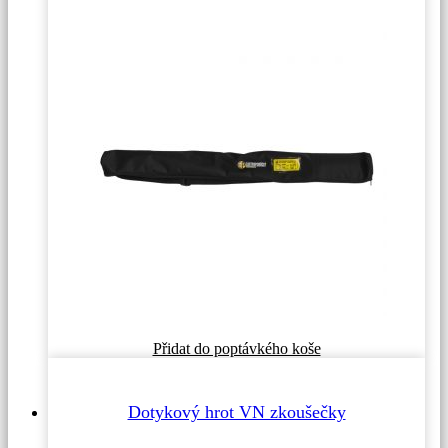
Přidat do poptávkého koše
Dotykový hrot VN zkoušečky