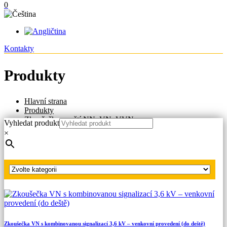
0
Kontakty
Produkty
Hlavní strana
Produkty
Zkoušečky napětí NN, VN, VVN
Vyhledat produkt
Zkoušečky VN, VVN s kombinovanou signalizací -
×
venkovní provedení
Zkoušečka VN s kombinovanou signalizací 7,2 kV –
venkovní provedení (do deště)
Zkoušečka VN s kombinovanou signalizací 3,6 kV – venkovní provedení (do deště)