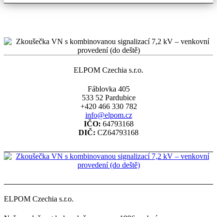
ELPOM Czechia s.r.o.
Fáblovka 405
533 52 Pardubice
+420 466 330 782
info@elpom.cz
IČO:
64793168
DIČ:
CZ64793168
ELPOM Czechia s.r.o.