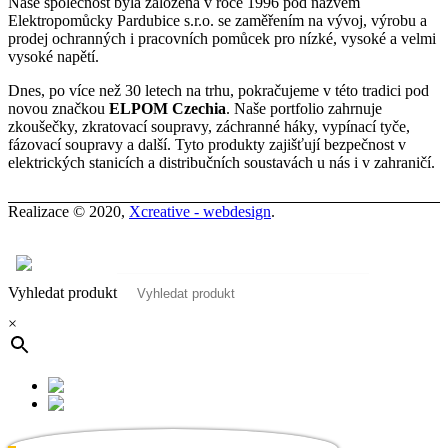
Naše společnost byla založena v roce 1996 pod názvem
Elektropomůcky Pardubice s.r.o. se zaměřením na vývoj, výrobu a
prodej ochranných i pracovních pomůcek pro nízké, vysoké a velmi
vysoké napětí.
Dnes, po více než 30 letech na trhu, pokračujeme v této tradici pod
novou značkou
ELPOM Czechia
. Naše portfolio zahrnuje
zkoušečky, zkratovací soupravy, záchranné háky, vypínací tyče,
fázovací soupravy a další. Tyto produkty zajišťují bezpečnost v
elektrických stanicích a distribučních soustavách u nás i v zahraničí.
Realizace © 2020,
Xcreative - webdesign
.
Kontakty
0
Vyhledat produkt
×