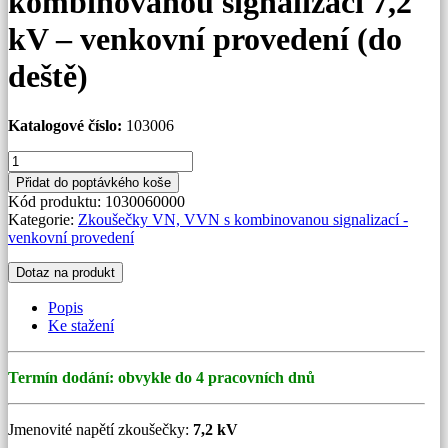
kombinovanou signalizací 7,2
kV – venkovní provedení (do
deště)
Katalogové číslo:
103006
Zkoušečka
VN
Přidat do poptávkého koše
s
Kód produktu:
1030060000
kombinovanou
Kategorie:
Zkoušečky VN, VVN s kombinovanou signalizací -
signalizací
venkovní provedení
7,2
kV
Dotaz na produkt
-
venkovní
Popis
provedení
Ke stažení
(do
deště)
množství
Termín dodání: obvykle do 4 pracovních dnů
Jmenovité napětí zkoušečky:
7,2 kV