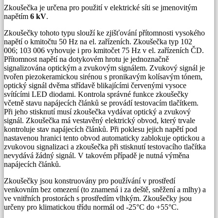
Zkoušečka je určena pro použití v elektrické síti se jmenovitým
napětím
6 kV
.
Zkoušečky tohoto typu slouží ke zjišťování přítomnosti vysokého
napětí o kmitočtu 50 Hz na el. zařízeních. Zkoušečka typ 102
006; 103 006 vyhovuje i pro kmitočet 75 Hz v el. zařízeních ČD.
Přítomnost napětí na dotykovém hrotu je jednoznačně
signalizována optickým a zvukovým signálem. Zvukový signál je
tvořen piezokeramickou sirénou s pronikavým kolísavým tónem,
optický signál dvěma střídavě blikajícími červenými vysoce
svítícími LED diodami. Kontrola správné funkce zkoušečky
včetně stavu napájecích článků se provádí testovacím tlačítkem.
Při jeho stisknutí musí zkoušečka vydávat optický a zvukový
signál. Zkoušečka má vestavěný elektrický obvod, který trvale
kontroluje stav napájecích článků. Při poklesu jejich napětí pod
nastavenou hranici tento obvod automaticky zablokuje optickou a
zvukovou signalizaci a zkoušečka při stisknutí testovacího tlačítka
nevydává žádný signál. V takovém případě je nutná výměna
napájecích článků.
Zkoušečky jsou konstruovány pro používání v prostředí
venkovním bez omezení (to znamená i za deště, sněžení a mlhy) a
ve vnitřních prostorách s prostředím vlhkým. Zkoušečky jsou
určeny pro klimatickou třídu normál od -25°C do +55°C.