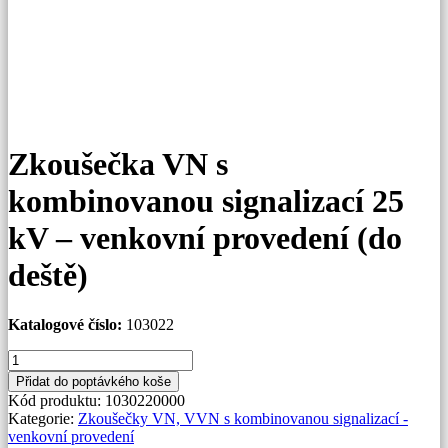
Zkoušečka VN s
kombinovanou signalizací 25
kV – venkovní provedení (do
deště)
Katalogové číslo:
103022
Zkoušečka
VN
Přidat do poptávkého koše
s
Kód produktu:
1030220000
kombinovanou
Kategorie:
Zkoušečky VN, VVN s kombinovanou signalizací -
signalizací
venkovní provedení
25