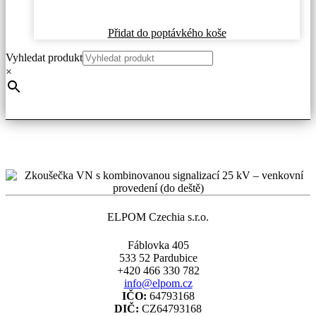
Přidat do poptávkého koše
Vyhledat produkt
×
ELPOM Czechia s.r.o.
Fáblovka 405
533 52 Pardubice
+420 466 330 782
info@elpom.cz
IČO:
64793168
DIČ:
CZ64793168