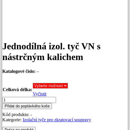
Jednodílná izol. tyč VN s
nástrčným kalichem
Katalogové číslo:
–
Celková délka:
Vyčistit
Jednodílná
izol.
Přidat do poptávkého koše
tyč
Kód produktu:
-
VN
Kategorie:
Izolační tyče pro zkratovací soupravy
s
nástrčným
Dotaz na produkt