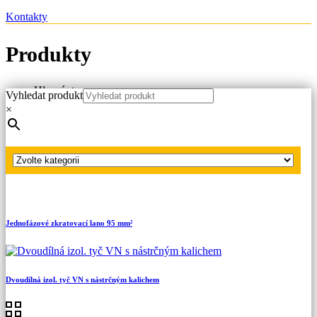
Kontakty
Produkty
Hlavní strana
Vyhledat produkt
Produkty
×
Náhradní díly
Izolační tyče pro zkratovací soupravy
Jednodílná izol. tyč VN s nástrčným kalichem
Jednofázové zkratovací lano 95 mm²
Dvoudílná izol. tyč VN s nástrčným kalichem