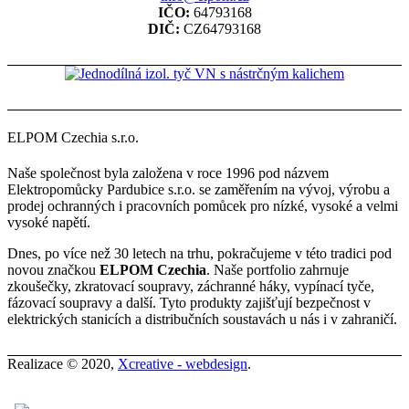
IČO:
64793168
DIČ:
CZ64793168
ELPOM Czechia s.r.o.
Naše společnost byla založena v roce 1996 pod názvem
Elektropomůcky Pardubice s.r.o. se zaměřením na vývoj, výrobu a
prodej ochranných i pracovních pomůcek pro nízké, vysoké a velmi
vysoké napětí.
Dnes, po více než 30 letech na trhu, pokračujeme v této tradici pod
novou značkou
ELPOM Czechia
. Naše portfolio zahrnuje
zkoušečky, zkratovací soupravy, záchranné háky, vypínací tyče,
fázovací soupravy a další. Tyto produkty zajišťují bezpečnost v
elektrických stanicích a distribučních soustavách u nás i v zahraničí.
Realizace © 2020,
Xcreative - webdesign
.
Kontakty