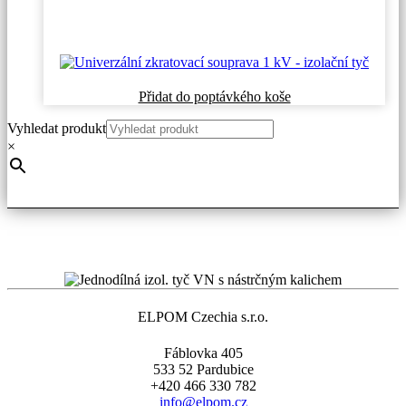
Přidat do poptávkého koše
Vyhledat produkt
×
ELPOM Czechia s.r.o.
Fáblovka 405
533 52 Pardubice
+420 466 330 782
info@elpom.cz