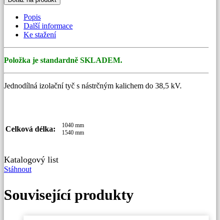
kalichem
množství
Popis
Další informace
Ke stažení
Položka je standardně SKLADEM.
Jednodílná izolační tyč s nástrčným kalichem do 38,5 kV.
1040 mm
Celková délka:
1540 mm
Katalogový list
Stáhnout
Související produkty