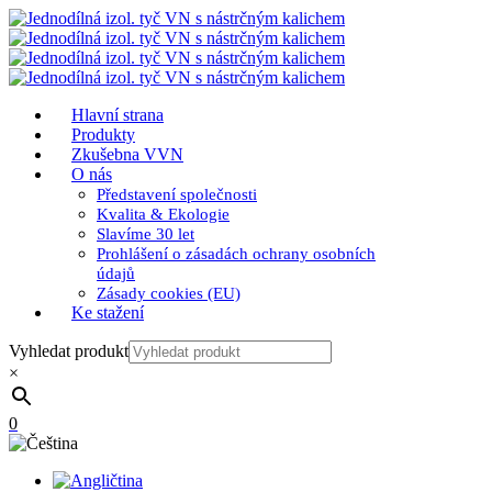
Hlavní strana
Produkty
Zkušebna VVN
O nás
Představení společnosti
Kvalita & Ekologie
Slavíme 30 let
Prohlášení o zásadách ochrany osobních
údajů
Zásady cookies (EU)
Ke stažení
Vyhledat produkt
×
0