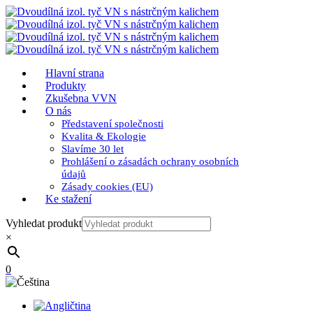
Hlavní strana
Produkty
Zkušebna VVN
O nás
Představení společnosti
Kvalita & Ekologie
Slavíme 30 let
Prohlášení o zásadách ochrany osobních
údajů
Zásady cookies (EU)
Ke stažení
Vyhledat produkt
×
0