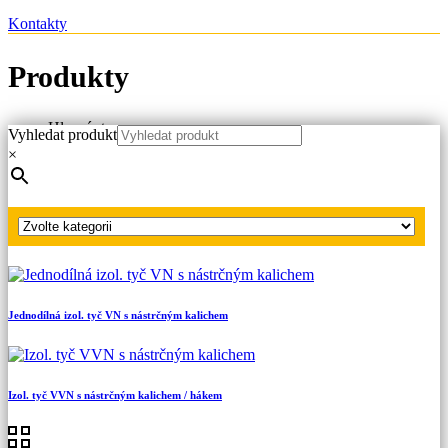
Kontakty
Produkty
Hlavní strana
Vyhledat produkt
Produkty
×
Náhradní díly
Izolační tyče pro zkratovací soupravy
Dvoudílná izol. tyč VN s nástrčným kalichem
Jednodílná izol. tyč VN s nástrčným kalichem
Izol. tyč VVN s nástrčným kalichem / hákem