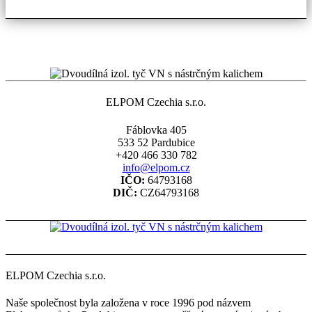
lze
vybrat
na
stránce
produktu
ELPOM Czechia s.r.o.
Fáblovka 405
533 52 Pardubice
+420 466 330 782
info@elpom.cz
IČO:
64793168
DIČ:
CZ64793168
ELPOM Czechia s.r.o.
Naše společnost byla založena v roce 1996 pod názvem