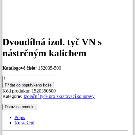
Dvoudílná izol. tyč VN s
nástrčným kalichem
Katalogové číslo:
152035-500
Dvoudílná
izol.
Přidat do poptávkého koše
tyč
Kód produktu:
1520350500
VN
Kategorie:
Izolační tyče pro zkratovací soupravy
s
nástrčným
Dotaz na produkt
kalichem
množství
Popis
Ke stažení