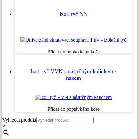
má
více
Izol. tyč NN
variant.
Možnosti
lze
vybrat
na
stránce
produktu
Přidat do poptávkého koše
Izol. tyč VVN s nástrčným kalichem /
hákem
Tento
Přidat do poptávkého koše
produkt
Vyhledat produkt
má
více
×
variant.
Možnosti