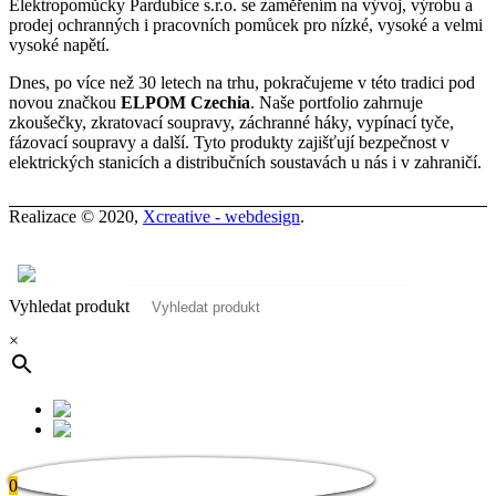
Elektropomůcky Pardubice s.r.o. se zaměřením na vývoj, výrobu a
prodej ochranných i pracovních pomůcek pro nízké, vysoké a velmi
vysoké napětí.
Dnes, po více než 30 letech na trhu, pokračujeme v této tradici pod
novou značkou
ELPOM Czechia
. Naše portfolio zahrnuje
zkoušečky, zkratovací soupravy, záchranné háky, vypínací tyče,
fázovací soupravy a další. Tyto produkty zajišťují bezpečnost v
elektrických stanicích a distribučních soustavách u nás i v zahraničí.
Realizace © 2020,
Xcreative - webdesign
.
Kontakty
0
Vyhledat produkt
×
0