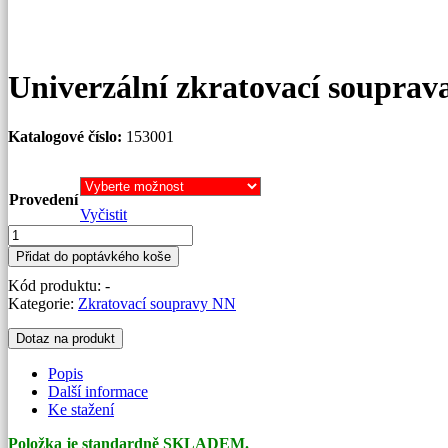
Univerzální zkratovací souprav
Katalogové číslo:
153001
Provedení
Vyčistit
Univerzální
zkratovací
Přidat do poptávkého koše
souprava
Kód produktu:
-
1
Kategorie:
Zkratovací soupravy NN
kV
množství
Dotaz na produkt
Popis
Další informace
Ke stažení
Položka je standardně SKLADEM.