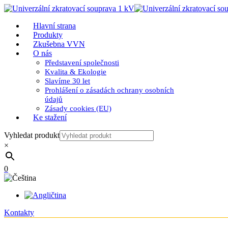
Hlavní strana
Produkty
Zkušebna VVN
O nás
Představení společnosti
Kvalita & Ekologie
Slavíme 30 let
Prohlášení o zásadách ochrany osobních
údajů
Zásady cookies (EU)
Ke stažení
Vyhledat produkt
×
0
Kontakty