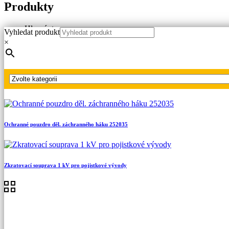
Produkty
Hlavní strana
Vyhledat produkt
Produkty
×
Zkratovací soupravy NN, VN, VVN
Zkratovací soupravy NN
Univerzální zkratovací souprava 1 kV
Ochranné pouzdro děl. záchranného háku 252035
Zkratovací souprava 1 kV pro pojistkové vývody