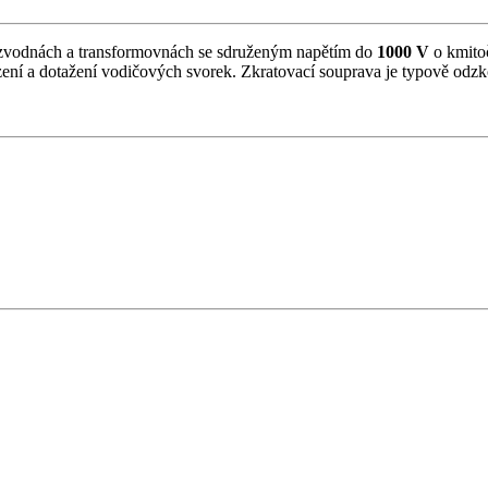
rozvodnách a transformovnách se sdruženým napětím do
1000 V
o kmitoč
azení a dotažení vodičových svorek. Zkratovací souprava je typově od