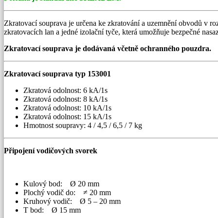
Zkratovací souprava je určena ke zkratování a uzemnění obvodů v 
zkratovacích lan a jedné izolační tyče, která umožňuje bezpečné nas
Zkratovací souprava je dodávaná včetně ochranného pouzdra.
Zkratovací souprava typ 153001
Zkratová odolnost: 6 kA/1s
Zkratová odolnost: 8 kA/1s
Zkratová odolnost: 10 kA/1s
Zkratová odolnost: 15 kA/1s
Hmotnost soupravy: 4 / 4,5 / 6,5 / 7 kg
Připojení vodičových svorek
Kulový bod: Ø 20 mm
Plochý vodič do: ≠ 20 mm
Kruhový vodič: Ø 5 – 20 mm
T bod: Ø 15 mm