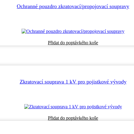
Ochranné pouzdro zkratovací/propojovací soupravy
Přidat do poptávkého koše
Zkratovací souprava 1 kV pro pojistkové vývody
Přidat do poptávkého koše