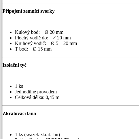
Připojení zemnící svorky
Kulový bod: Ø 20 mm
Plochý vodič do: ≠ 20 mm
Kruhový vodič: Ø 5 – 20 mm
T bod: Ø 15 mm
Izolační tyč
1 ks
Jednodílné provedení
Celková délka: 0,45 m
Zkratovací lana
1 ks (svazek zkrat. lan)