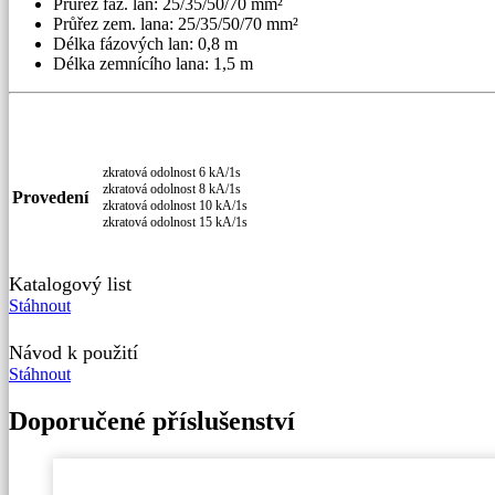
Průřez fáz. lan: 25/35/50/70 mm²
Průřez zem. lana: 25/35/50/70 mm²
Délka fázových lan: 0,8 m
Délka zemnícího lana: 1,5 m
zkratová odolnost 6 kA/1s
zkratová odolnost 8 kA/1s
Provedení
zkratová odolnost 10 kA/1s
zkratová odolnost 15 kA/1s
Katalogový list
Stáhnout
Návod k použití
Stáhnout
Doporučené příslušenství