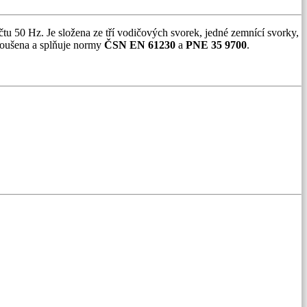
tu 50 Hz. Je složena ze tří vodičových svorek, jedné zemnící svorky,
zkoušena a splňuje normy
ČSN EN 61230
a
PNE 35 9700
.