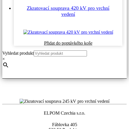
více
Zkratovací souprava 420 kV pro vrchní
variant.
vedení
Možnosti
lze
vybrat
na
stránce
produktu
Tento
Přidat do poptávkého koše
produkt
Vyhledat produkt
má
více
×
variant.
Možnosti
lze
vybrat
na
stránce
produktu
ELPOM Czechia s.r.o.
Fáblovka 405