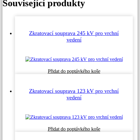
Související produkty
Zkratovací souprava 245 kV pro vrchní
vedení
Tento
Přidat do poptávkého koše
produkt
má
více
Zkratovací souprava 123 kV pro vrchní
variant.
vedení
Možnosti
lze
vybrat
na
stránce
produktu
Tento
Přidat do poptávkého koše
produkt
má