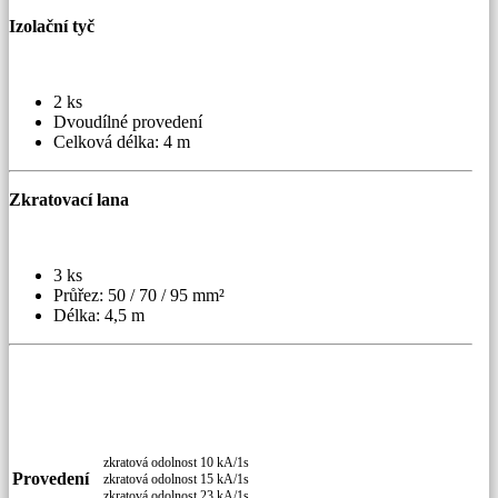
Izolační tyč
2 ks
Dvoudílné provedení
Celková délka: 4 m
Zkratovací lana
3 ks
Průřez: 50 / 70 / 95 mm²
Délka: 4,5 m
zkratová odolnost 10 kA/1s
Provedení
zkratová odolnost 15 kA/1s
zkratová odolnost 23 kA/1s