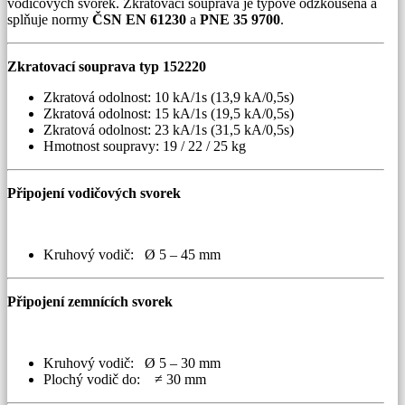
vodičových svorek. Zkratovací souprava je typově odzkoušena a
splňuje normy
ČSN EN 61230
a
PNE 35 9700
.
Zkratovací souprava typ 152220
Zkratová odolnost: 10 kA/1s (13,9 kA/0,5s)
Zkratová odolnost: 15 kA/1s (19,5 kA/0,5s)
Zkratová odolnost: 23 kA/1s (31,5 kA/0,5s)
Hmotnost soupravy: 19 / 22 / 25 kg
Připojení vodičových svorek
Kruhový vodič: Ø 5 – 45 mm
Připojení zemnících svorek
Kruhový vodič: Ø 5 – 30 mm
Plochý vodič do: ≠ 30 mm