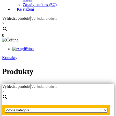
údajů
Zásady cookies (EU)
Ke stažení
Vyhledat produkt
×
0
Kontakty
Produkty
Hlavní strana
Vyhledat produkt
Produkty
×
Zkratovací soupravy NN, VN, VVN
Zkratovací soupravy VVN
Zkratovací souprava 245 kV pro vrchní vedení