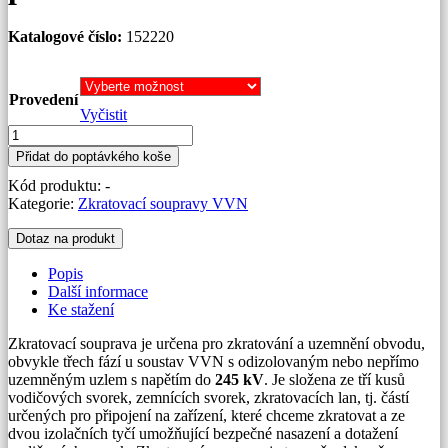
Katalogové číslo:
152220
Provedení
Vyčistit
Zkratovací
souprava
Přidat do poptávkého koše
245
Kód produktu:
-
kV
Kategorie:
Zkratovací soupravy VVN
pro
vrchní
Dotaz na produkt
vedení
množství
Popis
Další informace
Ke stažení
Zkratovací souprava je určena pro zkratování a uzemnění obvodu,
obvykle třech fází u soustav VVN s odizolovaným nebo nepřímo
uzemněným uzlem s napětím do
245 kV
. Je složena ze tří kusů
vodičových svorek, zemnících svorek, zkratovacích lan, tj. částí
určených pro připojení na zařízení, které chceme zkratovat a ze
dvou izolačních tyčí umožňující bezpečné nasazení a dotažení