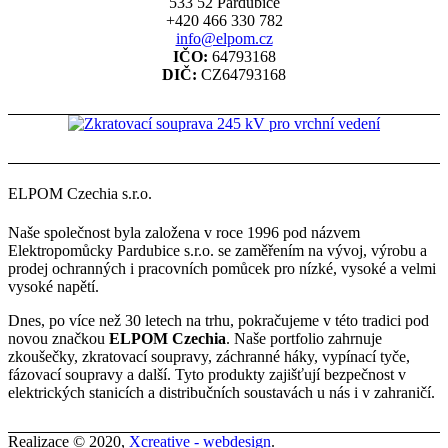
533 52 Pardubice
+420 466 330 782
info@elpom.cz
IČO:
64793168
DIČ:
CZ64793168
ELPOM Czechia s.r.o.
Naše společnost byla založena v roce 1996 pod názvem
Elektropomůcky Pardubice s.r.o. se zaměřením na vývoj, výrobu a
prodej ochranných i pracovních pomůcek pro nízké, vysoké a velmi
vysoké napětí.
Dnes, po více než 30 letech na trhu, pokračujeme v této tradici pod
novou značkou
ELPOM Czechia
. Naše portfolio zahrnuje
zkoušečky, zkratovací soupravy, záchranné háky, vypínací tyče,
fázovací soupravy a další. Tyto produkty zajišťují bezpečnost v
elektrických stanicích a distribučních soustavách u nás i v zahraničí.
Realizace © 2020,
Xcreative - webdesign
.