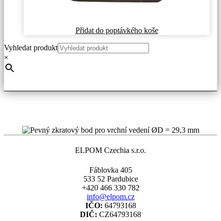
Přidat do poptávkého koše
Vyhledat produkt
×
ELPOM Czechia s.r.o.
Fáblovka 405
533 52 Pardubice
+420 466 330 782
info@elpom.cz
IČO:
64793168
DIČ:
CZ64793168