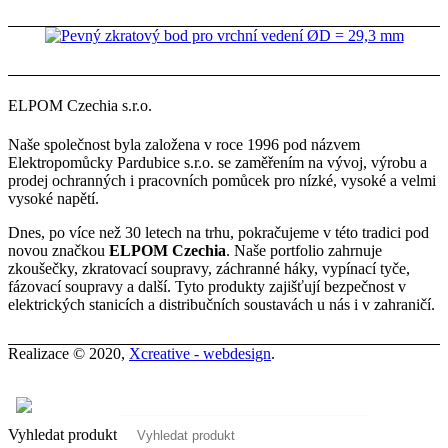
ELPOM Czechia s.r.o.
Naše společnost byla založena v roce 1996 pod názvem
Elektropomůcky Pardubice s.r.o. se zaměřením na vývoj, výrobu a
prodej ochranných i pracovních pomůcek pro nízké, vysoké a velmi
vysoké napětí.
Dnes, po více než 30 letech na trhu, pokračujeme v této tradici pod
novou značkou
ELPOM Czechia
. Naše portfolio zahrnuje
zkoušečky, zkratovací soupravy, záchranné háky, vypínací tyče,
fázovací soupravy a další. Tyto produkty zajišťují bezpečnost v
elektrických stanicích a distribučních soustavách u nás i v zahraničí.
Realizace © 2020,
Xcreative - webdesign
.
Kontakty
0
Vyhledat produkt