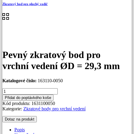
Zkratový bod pro plochý vodič
Pevný zkratový bod pro
vrchní vedení ØD = 29,3 mm
Katalogové číslo:
163110-0050
Pevný
zkratový
Přidat do poptávkého koše
bod
Kód produktu:
1631100050
pro
Kategorie:
Zkratové body pro vrchní vedení
vrchní
vedení
Dotaz na produkt
ØD
=
Popis
29,3