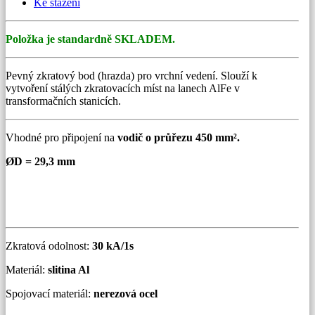
Ke stažení
mm
množství
Položka je standardně SKLADEM.
Pevný zkratový bod (hrazda) pro vrchní vedení. Slouží k
vytvoření stálých zkratovacích míst na lanech AlFe v
transformačních stanicích.
Vhodné pro připojení na
vodič o průřezu 450 mm².
ØD = 29,3 mm
Zkratová odolnost:
30 kA/1s
Materiál:
slitina Al
Spojovací materiál:
nerezová ocel