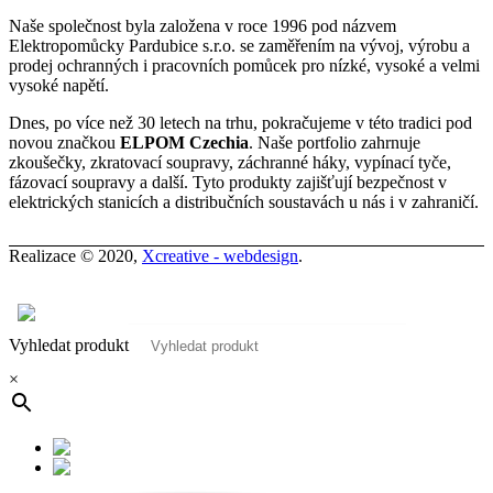
Naše společnost byla založena v roce 1996 pod názvem
Elektropomůcky Pardubice s.r.o. se zaměřením na vývoj, výrobu a
prodej ochranných i pracovních pomůcek pro nízké, vysoké a velmi
vysoké napětí.
Dnes, po více než 30 letech na trhu, pokračujeme v této tradici pod
novou značkou
ELPOM Czechia
. Naše portfolio zahrnuje
zkoušečky, zkratovací soupravy, záchranné háky, vypínací tyče,
fázovací soupravy a další. Tyto produkty zajišťují bezpečnost v
elektrických stanicích a distribučních soustavách u nás i v zahraničí.
Realizace © 2020,
Xcreative - webdesign
.
Kontakty
0
Vyhledat produkt
×