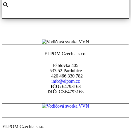
ELPOM Czechia s.r.o.
Fáblovka 405
533 52 Pardubice
+420 466 330 782
info@elpom.cz
IČO:
64793168
DIČ:
CZ64793168
ELPOM Czechia s.r.o.