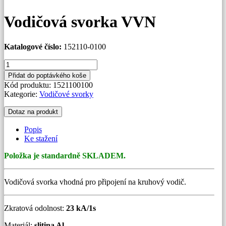
Vodičová svorka VVN
Katalogové číslo:
152110-0100
Vodičová
svorka
Přidat do poptávkého koše
VVN
Kód produktu:
1521100100
množství
Kategorie:
Vodičové svorky
Dotaz na produkt
Popis
Ke stažení
Položka je standardně SKLADEM.
Vodičová svorka vhodná pro připojení na kruhový vodič.
Zkratová odolnost:
23 kA/1s
Materiál:
slitina Al