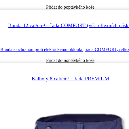
Tento
Přidat do poptávkého koše
produkt
má
více
Bunda 12 cal/cm² – řada COMFORT (vč. reflexních pásk
variant.
Možnosti
lze
vybrat
na
stránce
produktu
Tento
Přidat do poptávkého koše
produkt
má
více
Kalhoty 8 cal/cm² – řada PREMIUM
variant.
Možnosti
lze
vybrat
na
stránce
produktu