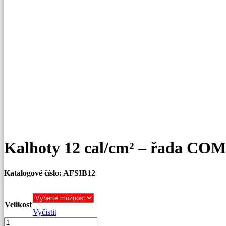
Kalhoty 12 cal/cm² – řada C
Katalogové číslo: AFSIB12
Velikost
Vyčistit
Kalhoty