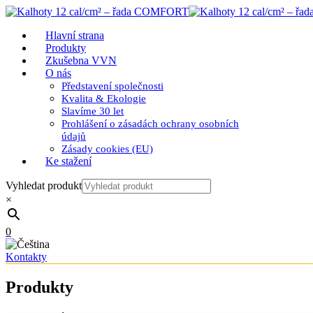
Hlavní strana
Produkty
Zkušebna VVN
O nás
Představení společnosti
Kvalita & Ekologie
Slavíme 30 let
Prohlášení o zásadách ochrany osobních
údajů
Zásady cookies (EU)
Ke stažení
Vyhledat produkt
×
0
Kontakty
Produkty