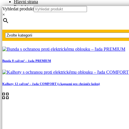
Hlavní strana
Produkty
Vyhledat produkt
Oděvy s ochranou proti elektrickému oblouku
×
Oděvy pro každodenní použití
Třída 1
Kalhoty 12 cal/cm² – řada COMFORT
Bunda 8 cal/cm² – řada PREMIUM
Kalhoty 12 cal/cm² – řada COMFORT (s kapsami pro chrániče kolen)