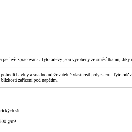
í a pečlivě zpracovaná. Tyto oděvy jsou vyrobeny ze směsí tkanin, dík
pohodlí bavlny a snadno udržovatelné vlastnosti polyesteru. Tyto odě
 blízkosti zařízení pod napětím.
rických sítí
 300 g/m²