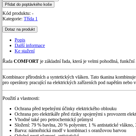
12
Přidat do poptávkého koše
cal/cm²
Kód produktu:
-
-
Kategorie:
Třída 1
řada
COMFORT
Dotaz na produkt
množství
Popis
Další informace
Ke stažení
Řada
COMFORT
je základní řada, která je velmi pohodlná, funkčn
Kombinace přírodních a syntetických vláken. Tato tkanina kombinuje 
pro operátory pracující na elektrických zařízeních pod napětím nebo v
Použití a vlastnosti:
Ochrana před tepelnými účinky elektrického oblouku
Ochrana pro elektrikáře před riziky spojenými s provozem elekt
Vhodné také pro petrochemický průmysl
Složení: 79 % bavlna, 20 % polyester, 1 % antistatické vlákno,
Barva: námořnická modř v kombinaci s oranžovou barvou
Odolné proti plameni, antistatické