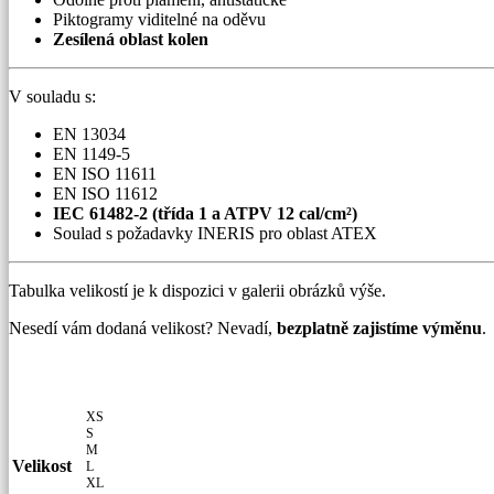
Piktogramy viditelné na oděvu
Zesílená oblast kolen
V souladu s:
EN 13034
EN 1149-5
EN ISO 11611
EN ISO 11612
IEC 61482-2 (třída 1 a ATPV 12 cal/cm²)
Soulad s požadavky INERIS pro oblast ATEX
Tabulka velikostí je k dispozici v galerii obrázků výše.
Nesedí vám dodaná velikost? Nevadí,
bezplatně zajistíme výměnu
.
XS
S
M
Velikost
L
XL